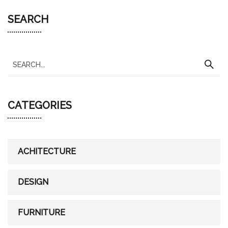
SEARCH
S
e
a
CATEGORIES
r
c
h
f
ACHITECTURE
o
r
DESIGN
:
FURNITURE