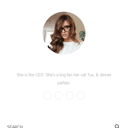
Kate Olson
She is the CEO. She's a big fan her cat Tux, & dinner
parties.
S