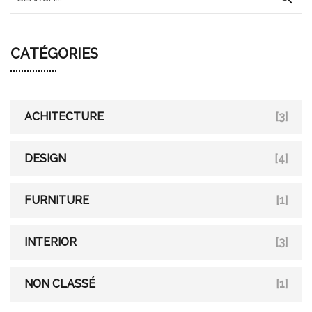
e
a
CATÉGORIES
r
c
h
f
ACHITECTURE
[3]
o
r
DESIGN
[4]
:
FURNITURE
[1]
INTERIOR
[3]
NON CLASSÉ
[1]