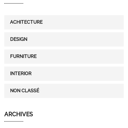
c
h
f
ACHITECTURE
o
r
DESIGN
:
FURNITURE
INTERIOR
NON CLASSÉ
ARCHIVES