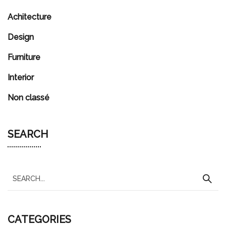
Achitecture
Design
Furniture
Interior
Non classé
SEARCH
S
e
a
CATEGORIES
r