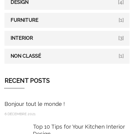
r
DESIGN
[4]
:
FURNITURE
[1]
INTERIOR
[3]
NON CLASSÉ
[1]
RECENT POSTS
Bonjour tout le monde !
6 DÉCEMBRE 2021
Top 10 Tips for Your Kitchen Interior
Design