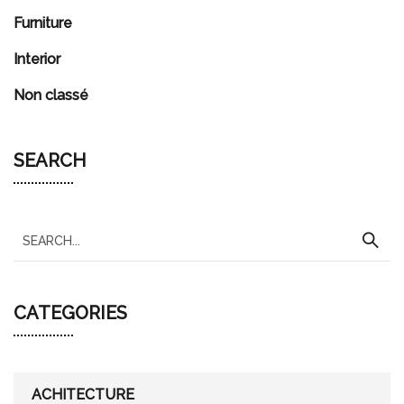
Furniture
Interior
Non classé
SEARCH
S
e
a
CATEGORIES
r
c
h
f
ACHITECTURE