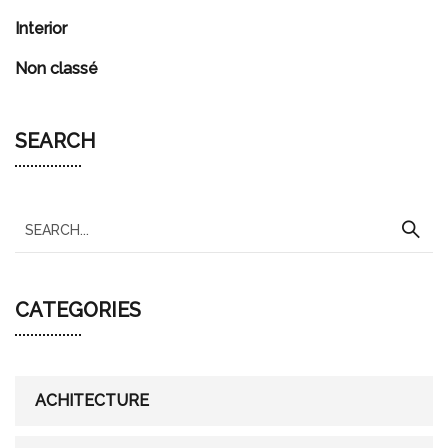
Interior
Non classé
SEARCH
S
e
a
CATEGORIES
r
c
h
f
ACHITECTURE
o