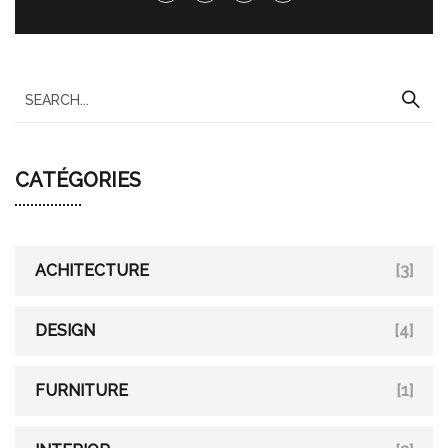
S
e
a
CATÉGORIES
r
c
h
f
ACHITECTURE
[3]
o
r
DESIGN
[4]
:
FURNITURE
[1]