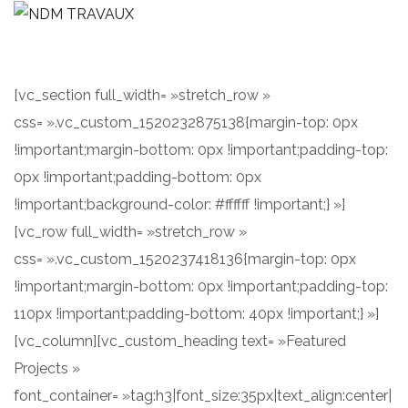
[vc_section full_width= »stretch_row »
css= ».vc_custom_1520232875138{margin-top: 0px
!important;margin-bottom: 0px !important;padding-top:
0px !important;padding-bottom: 0px
!important;background-color: #ffffff !important;} »]
[vc_row full_width= »stretch_row »
css= ».vc_custom_1520237418136{margin-top: 0px
!important;margin-bottom: 0px !important;padding-top:
110px !important;padding-bottom: 40px !important;} »]
[vc_column][vc_custom_heading text= »Featured
Projects »
font_container= »tag:h3|font_size:35px|text_align:center|