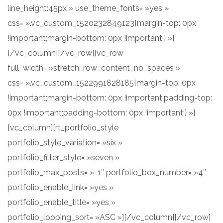
line_height:45px » use_theme_fonts= »yes »
css= ».vc_custom_1520232849123{margin-top: 0px
!important;margin-bottom: 0px !important;} »]
[/vc_column][/vc_row][vc_row
full_width= »stretch_row_content_no_spaces »
css= ».vc_custom_1522991828185{margin-top: 0px
!important;margin-bottom: 0px !important;padding-top:
0px !important;padding-bottom: 0px !important;} »]
[vc_column][rt_portfolio_style
portfolio_style_variation= »six »
portfolio_filter_style= »seven »
portfolio_max_posts= »-1″ portfolio_box_number= »4″
portfolio_enable_link= »yes »
portfolio_enable_title= »yes »
portfolio_looping_sort= »ASC »][/vc_column][/vc_row]